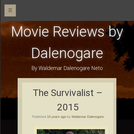
☰
Movie Reviews by
Dalenogare
By Waldemar Dalenogare Neto
The Survivalist –
2015
Published
10 years ago
by
Waldemar Dalenogare