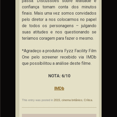
passa. Discussões sobre lealdade e
confiança tomam conta dos minutos
finais. Mais uma vez somos convidados
pelo diretor a nos colocarmos no papel
de todos os personagens – julgando
suas atitudes e nos questionando se
teríamos coragem para fazer o mesmo.
*Agradeço a produtora Fyzz Facility Film
One pelo screener recebido via IMDb
que possibilitou a análise deste filme.
NOTA: 6/10
IMDb
This entry was posted in
2015
,
cinema britânico
,
Crítica
.