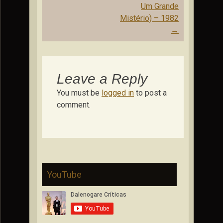
Um Grande
Mistério) – 1982
→
Leave a Reply
You must be
logged in
to post a
comment.
YouTube