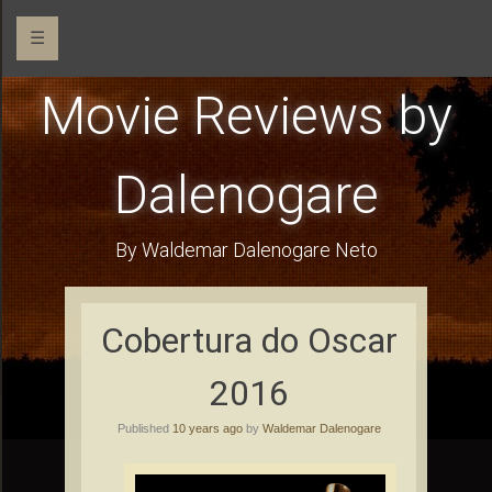
☰
Movie Reviews by
Dalenogare
By Waldemar Dalenogare Neto
Cobertura do Oscar
2016
Published
10 years ago
by
Waldemar Dalenogare