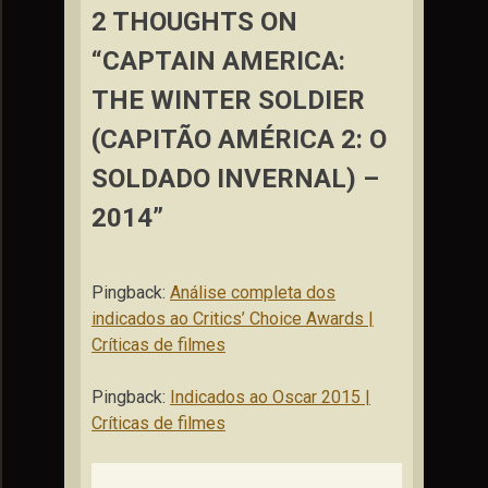
2 THOUGHTS ON
“CAPTAIN AMERICA:
THE WINTER SOLDIER
(CAPITÃO AMÉRICA 2: O
SOLDADO INVERNAL) –
2014”
Pingback:
Análise completa dos
indicados ao Critics’ Choice Awards |
Críticas de filmes
Pingback:
Indicados ao Oscar 2015 |
Críticas de filmes