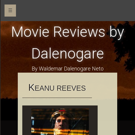
☰
Movie Reviews by
Dalenogare
By Waldemar Dalenogare Neto
K
EANU REEVES