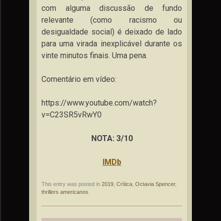
com alguma discussão de fundo
relevante (como racismo ou
desigualdade social) é deixado de lado
para uma virada inexplicável durante os
vinte minutos finais. Uma pena.
Comentário em vídeo:
https://www.youtube.com/watch?
v=C23SR5vRwY0
NOTA: 3/10
IMDb
This entry was posted in
2019
,
Crítica
,
Octavia Spencer
,
thrillers americanos
.