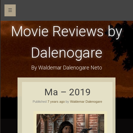
☰
Movie Reviews by
Dalenogare
By Waldemar Dalenogare Neto
Ma – 2019
Published
7 years ago
by
Waldemar Dalenogare