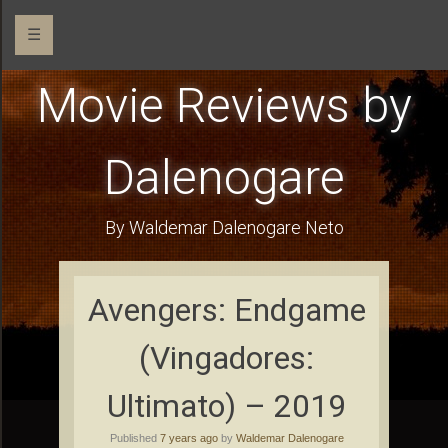
☰
Movie Reviews by
Dalenogare
By Waldemar Dalenogare Neto
Avengers: Endgame
(Vingadores:
Ultimato) – 2019
Published
7 years ago
by
Waldemar Dalenogare