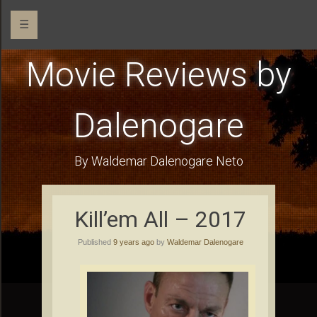
☰
Movie Reviews by
Dalenogare
By Waldemar Dalenogare Neto
Kill’em All – 2017
Published
9 years ago
by
Waldemar Dalenogare