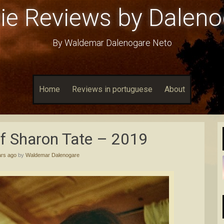
ie Reviews by Daleno
By Waldemar Dalenogare Neto
Home
Reviews in portuguese
About
f Sharon Tate – 2019
ars ago
by
Waldemar Dalenogare