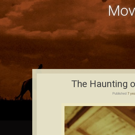
Mov
The Haunting o
Published
7 ye