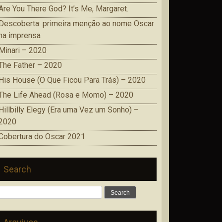
Are You There God? It’s Me, Margaret.
Descoberta: primeira menção ao nome Oscar
na imprensa
Minari – 2020
The Father – 2020
His House (O Que Ficou Para Trás) – 2020
The Life Ahead (Rosa e Momo) – 2020
Hillbilly Elegy (Era uma Vez um Sonho) –
2020
Cobertura do Oscar 2021
Search
Search
for: