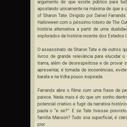
argumento de que existe público para tudo
apostando unicamente na máxima de que a co
of Sharon Tate. Dirigido por Daniel Farran
Halloween com o péssimo roteiro de The Cur
história alternativa a partir de uma dual
explorados da história recente dos Estados 
O assassinato de Sharon Tate e de outros qua
livros de grande relevância para elucidar o
trama, além de desrespeitosa e de provar s
apresentar, é tomada de incoerências, evi
barata e na trilha pouco inspirada.
Farrands abre o filme com uma frase de pe
parece. Nada mais é do que um sonho dentro
potencial criativo e fugir da narrativa hist
pauta o “e se?”. E se Tate tivesse previs
família Manson? Tudo soa superficial, é cla
pior.