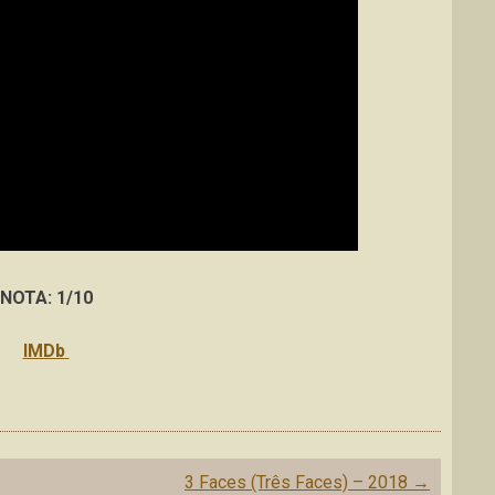
NOTA: 1/10
IMDb
3 Faces (Três Faces) – 2018
→