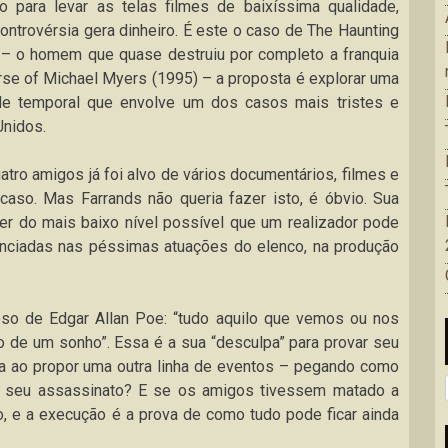
 para levar as telas filmes de baixíssima qualidade,
ntrovérsia gera dinheiro. É este o caso de The Haunting
ds – o homem que quase destruiu por completo a franquia
se of Michael Myers (1995) – a proposta é explorar uma
idade temporal que envolve um dos casos mais tristes e
Unidos.
tro amigos já foi alvo de vários documentários, filmes e
 caso. Mas Farrands não queria fazer isto, é óbvio. Sua
er do mais baixo nível possível que um realizador pode
denciadas nas péssimas atuações do elenco, na produção
so de Edgar Allan Poe: “tudo aquilo que vemos ou nos
 de um sonho”. Essa é a sua “desculpa” para provar seu
órica ao propor uma outra linha de eventos – pegando como
to seu assassinato? E se os amigos tivessem matado a
ro, e a execução é a prova de como tudo pode ficar ainda