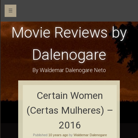
☰
Movie Reviews by
Dalenogare
By Waldemar Dalenogare Neto
Certain Women
(Certas Mulheres) –
2016
Published
10 years ago
by
Waldemar Dalenogare