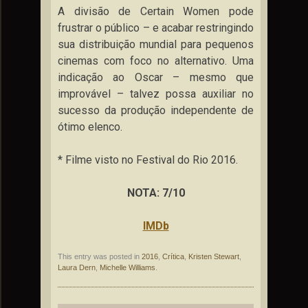
A divisão de Certain Women pode
frustrar o público – e acabar restringindo
sua distribuição mundial para pequenos
cinemas com foco no alternativo. Uma
indicação ao Oscar – mesmo que
improvável – talvez possa auxiliar no
sucesso da produção independente de
ótimo elenco.
* Filme visto no Festival do Rio 2016.
NOTA: 7/10
IMDb
This entry was posted in
2016
,
Crítica
,
Kristen Stewart
,
Laura Dern
,
Michelle Williams
.