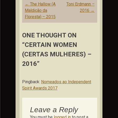
Post
←
The Hallow (A
Toni Erdmann –
navigation
Maldição da
2016
→
Floresta) – 2015
ONE THOUGHT ON
“CERTAIN WOMEN
(CERTAS MULHERES) –
2016”
Pingback:
Nomeados ao Independent
Spirit Awards 2017
Leave a Reply
You must be
logged in
to post a