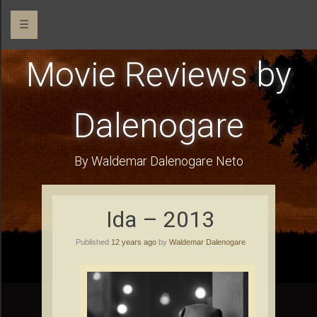
☰
Movie Reviews by
Dalenogare
By Waldemar Dalenogare Neto
Ida – 2013
Published
12 years ago
by
Waldemar Dalenogare