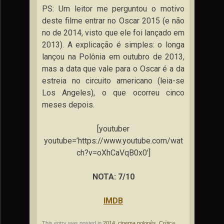
PS: Um leitor me perguntou o motivo
deste filme entrar no Oscar 2015 (e não
no de 2014, visto que ele foi lançado em
2013). A explicação é simples: o longa
lançou na Polônia em outubro de 2013,
mas a data que vale para o Oscar é a da
estreia no circuito americano (leia-se
Los Angeles), o que ocorreu cinco
meses depois.
[youtuber
youtube=’https://www.youtube.com/wat
ch?v=oXhCaVqB0x0′]
NOTA: 7/10
IMDB
This entry was posted in
2014
,
cinema polonês
,
Crítica
.