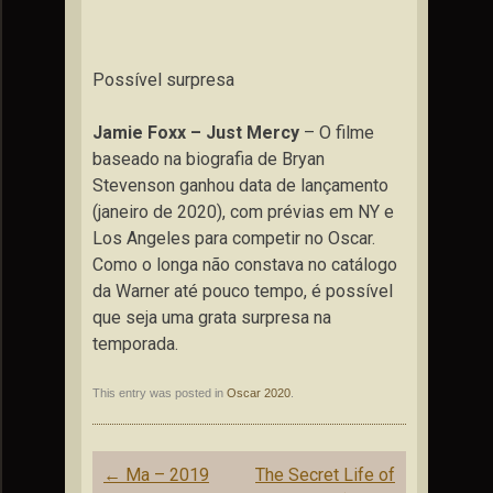
Possível surpresa
Jamie Foxx – Just Mercy
– O filme
baseado na biografia de Bryan
Stevenson ganhou data de lançamento
(janeiro de 2020), com prévias em NY e
Los Angeles para competir no Oscar.
Como o longa não constava no catálogo
da Warner até pouco tempo, é possível
que seja uma grata surpresa na
temporada.
This entry was posted in
Oscar 2020
.
Post
←
Ma – 2019
The Secret Life of