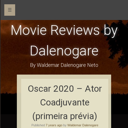
☰
Movie Reviews by
Dalenogare
By Waldemar Dalenogare Neto
Oscar 2020 – Ator
Coadjuvante
(primeira prévia)
Published
7 years ago
by
Waldemar Dalenogare