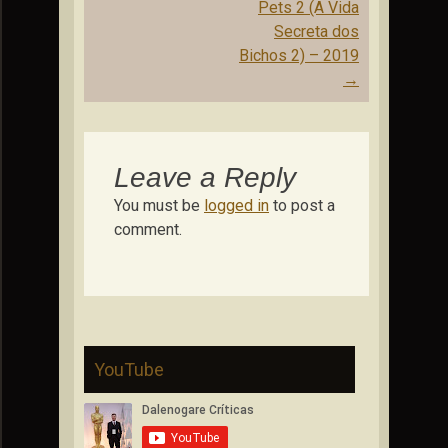
navigation
Pets 2 (A Vida
Secreta dos
Bichos 2) – 2019
→
Leave a Reply
You must be
logged in
to post a
comment.
YouTube