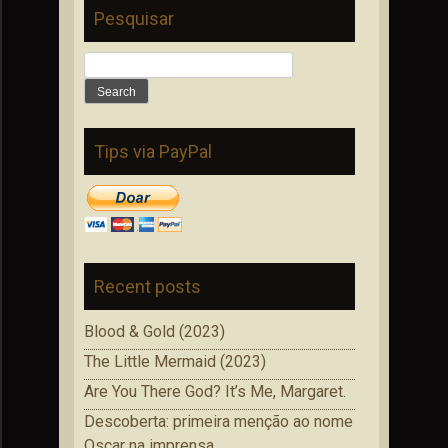
Pesquisar
Search
for:
Tips via PayPal
Recent posts
Blood & Gold (2023)
The Little Mermaid (2023)
Are You There God? It’s Me, Margaret.
Descoberta: primeira menção ao nome
Oscar na imprensa