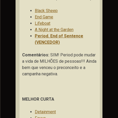
Black Sheep
End Game
Lifeboat
A Night at the Garden
Period. End of Sentence
(VENCEDOR)
Comentários:
SIM! Period pode mudar
a vida de MILHÕES de pessoas!!! Ainda
bem que venceu o preconceito e a
campanha negativa.
MELHOR CURTA
Detainment