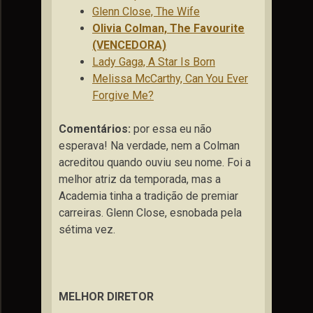
Glenn Close, The Wife
Olivia Colman, The Favourite
(VENCEDORA)
Lady Gaga, A Star Is Born
Melissa McCarthy, Can You Ever
Forgive Me?
Comentários:
por essa eu não
esperava! Na verdade, nem a Colman
acreditou quando ouviu seu nome. Foi a
melhor atriz da temporada, mas a
Academia tinha a tradição de premiar
carreiras. Glenn Close, esnobada pela
sétima vez.
MELHOR DIRETOR