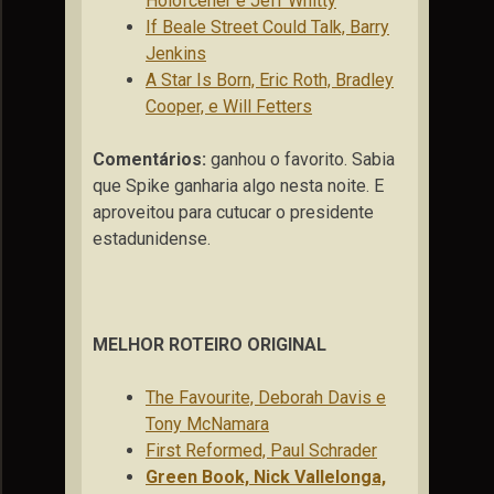
Holofcener e Jeff Whitty
If Beale Street Could Talk, Barry
Jenkins
A Star Is Born, Eric Roth, Bradley
Cooper, e Will Fetters
Comentários:
ganhou o favorito. Sabia
que Spike ganharia algo nesta noite. E
aproveitou para cutucar o presidente
estadunidense.
MELHOR ROTEIRO ORIGINAL
The Favourite, Deborah Davis e
Tony McNamara
First Reformed, Paul Schrader
Green Book, Nick Vallelonga,