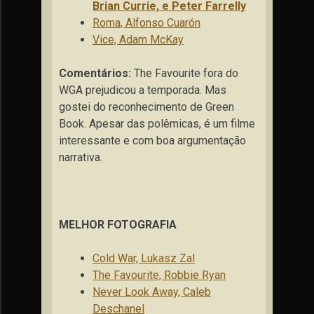
Brian Currie, e Peter Farrelly
Roma, Alfonso Cuarón
Vice, Adam McKay
Comentários:
The Favourite fora do
WGA prejudicou a temporada. Mas
gostei do reconhecimento de Green
Book. Apesar das polêmicas, é um filme
interessante e com boa argumentação
narrativa.
MELHOR FOTOGRAFIA
Cold War, Lukasz Zal
The Favourite, Robbie Ryan
Never Look Away, Caleb
Deschanel