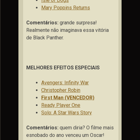
Isle of Dogs
Mary Poppins Returns
Comentários:
grande surpresa!
Realmente não imaginava essa vitória
de Black Panther.
MELHORES EFEITOS ESPECIAIS
Avengers: Infinity War
Christopher Robin
First Man (VENCEDOR)
Ready Player One
Solo: A Star Wars Story
Comentários:
quem diria? O filme mais
esnobado do ano venceu um Oscar!