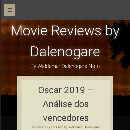
☰
Movie Reviews by
Dalenogare
By Waldemar Dalenogare Neto
Oscar 2019 –
Análise dos
vencedores
Published
7 years ago
by
Waldemar Dalenogare