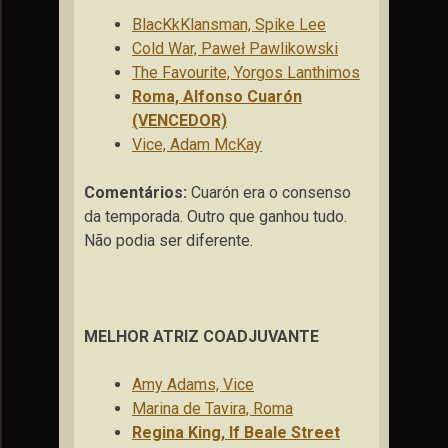
BlacKkKlansman, Spike Lee
Cold War, Paweł Pawlikowski
The Favourite, Yorgos Lanthimos
Roma, Alfonso Cuarón
(VENCEDOR)
Vice, Adam McKay
Comentários:
Cuarón era o consenso
da temporada. Outro que ganhou tudo.
Não podia ser diferente.
MELHOR ATRIZ COADJUVANTE
Amy Adams, Vice
Marina de Tavira, Roma
Regina King, If Beale Street