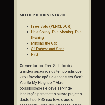
MELHOR DOCUMENTÁRIO
Free Solo (VENCEDOR)
Hale County This Morning, This
Evening
Minding the Gap
Of Fathers and Sons
RBG
Comentários:
Free Solo foi dos
grandes sucessos da temporada, que
virou favorito após o esnobe em Won’t
You Be My Neighbor? Abre
possibilidades e deve servir de
inspiração para tantos outros projetos
deste tipo. RBG não teve o apelo