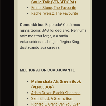
Could Talk (VENCEDORA)
Emma Stone, The Favourite
Rachel Weisz, The Favourite
Comentários:
Esperado! Confirmou
minha teoria: SAG foi decisivo. Nenhuma
atriz mostrou força, e a mídia
estadunidense abraçou Regina King,
destacando sua carreira.
MELHOR ATOR COADJUVANTE
Mahershala Ali, Green Book
(VENCEDOR)
Adam Driver, BlacKkKlansman
Sam Elliott, A Star Is Born
Richard E. Grant, Can You Ever