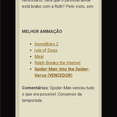
necessário. Será que o pessoal ainda
está brabo com a Ruth? Pelo visto, sim.
MELHOR ANIMAÇÃO
Incredibles 2
Isle of Dogs
Mirai
Ralph Breaks the Internet
Spider-Man: Into the Spider-
Verse (VENCEDOR)
Comentários:
Spider-Man venceu tudo
o que era possível. Consenso da
temporada.