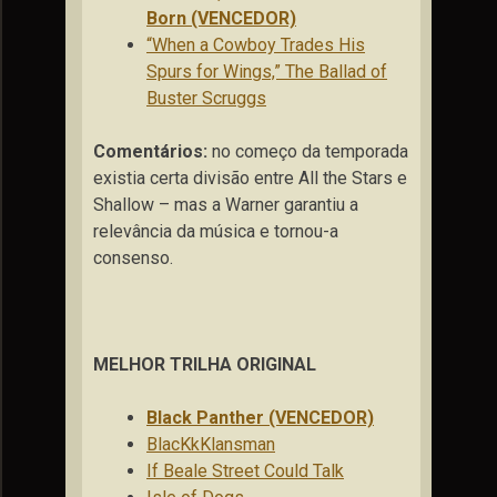
Born (VENCEDOR)
“When a Cowboy Trades His
Spurs for Wings,” The Ballad of
Buster Scruggs
Comentários:
no começo da temporada
existia certa divisão entre All the Stars e
Shallow – mas a Warner garantiu a
relevância da música e tornou-a
consenso.
MELHOR TRILHA ORIGINAL
Black Panther (VENCEDOR)
BlacKkKlansman
If Beale Street Could Talk