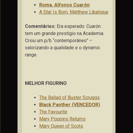
Roma, Alfonso Cuarón
A Star Is Born, Matthew Libatique
Comentários:
Era esperado. Cuarón
tem um grande prestígio na Academia.
Criou um p/b “contemporâneo” –
valorizando a qualidade e o dynamic
range.
MELHOR FIGURINO
The Ballad of Buster Scruggs
Black Panther (VENCEDOR)
The Favourite
Mary Poppins Returns
Mary Queen of Scots