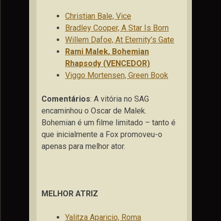
Christian Bale, Vice
Bradley Cooper, A Star Is Born
Willem Dafoe, At Eternity’s Gate
Rami Malek, Bohemian
Rhapsody (VENCEDOR)
Viggo Mortensen, Green Book
Comentários
: A vitória no SAG
encaminhou o Oscar de Malek.
Bohemian é um filme limitado – tanto é
que inicialmente a Fox promoveu-o
apenas para melhor ator.
MELHOR ATRIZ
Yalitza Aparicio, Roma