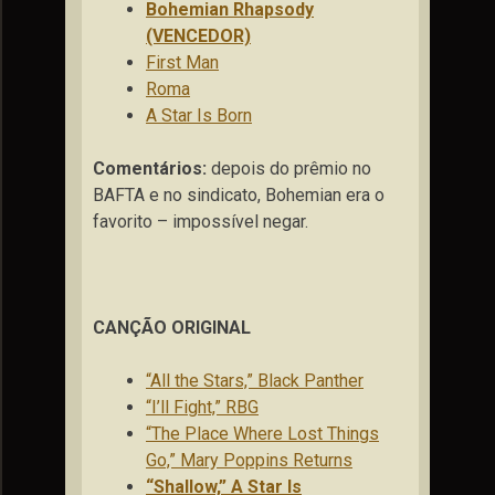
Bohemian Rhapsody
(VENCEDOR)
First Man
Roma
A Star Is Born
Comentários:
depois do prêmio no
BAFTA e no sindicato, Bohemian era o
favorito – impossível negar.
CANÇÃO ORIGINAL
“All the Stars,” Black Panther
“I’ll Fight,” RBG
“The Place Where Lost Things
Go,” Mary Poppins Returns
“Shallow,” A Star Is