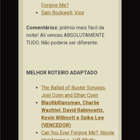
Forgive Me?
Sam Rockwell, Vice
Comentários:
prêmio mais fácil da
noite! Ali venceu ABSOLUTAMENTE
TUDO. Não poderia ser diferente.
MELHOR ROTEIRO ADAPTADO
The Ballad of Buster Scruggs,
Joel Coen and Ethan Coen
BlacKkKlansman, Charlie
Wachtel, David Rabinowitz,
Kevin Willmott e Spike Lee
(VENCEDOR)
Can You Ever Forgive Me?, Nicole