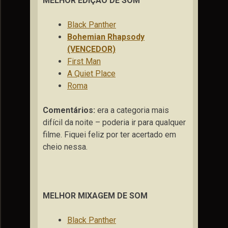
MELHOR EDIÇÃO DE SOM
Black Panther
Bohemian Rhapsody
(VENCEDOR)
First Man
A Quiet Place
Roma
Comentários:
era a categoria mais
difícil da noite – poderia ir para qualquer
filme. Fiquei feliz por ter acertado em
cheio nessa.
MELHOR MIXAGEM DE SOM
Black Panther