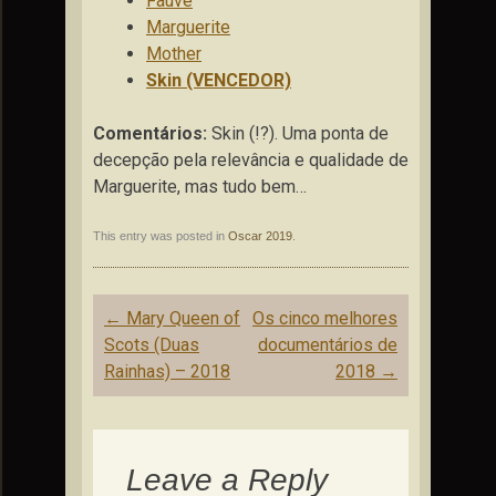
Fauve
Marguerite
Mother
Skin (VENCEDOR)
Comentários:
Skin (!?). Uma ponta de
decepção pela relevância e qualidade de
Marguerite, mas tudo bem…
This entry was posted in
Oscar 2019
.
Post
←
Mary Queen of
Os cinco melhores
navigation
Scots (Duas
documentários de
Rainhas) – 2018
2018
→
Leave a Reply