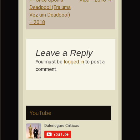
navigation
Deadpool (Era uma
Vez um Deadpool)
– 2018
Leave a Reply
You must be
logged in
to post a
comment.
YouTube