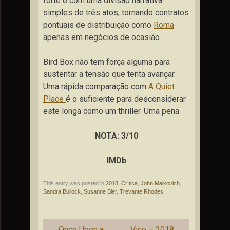
forte e com uma divisão narrativa
simples de três atos, tornando contratos
pontuais de distribuição como
Roma
apenas em negócios de ocasião.
Bird Box não tem força alguma para
sustentar a tensão que tenta avançar.
Uma rápida comparação com
A Quiet
Place
é o suficiente para desconsiderar
este longa como um thriller. Uma pena.
NOTA: 3/10
IMDb
This entry was posted in
2018
,
Crítica
,
John Malkovich
,
Sandra Bullock
,
Susanne Bier
,
Trevante Rhodes
.
Post
←
Once Upon a
Vice – 2018
→