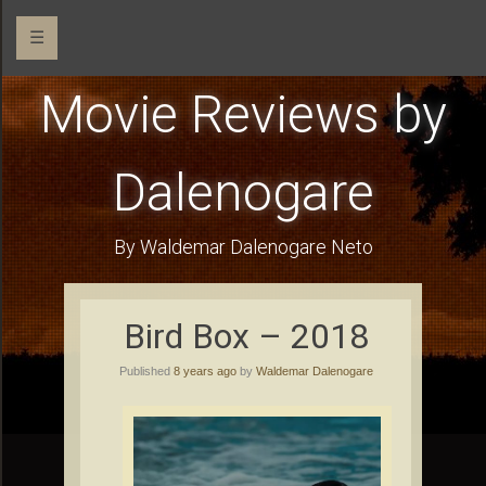
☰
Movie Reviews by
Dalenogare
By Waldemar Dalenogare Neto
Bird Box – 2018
Published
8 years ago
by
Waldemar Dalenogare