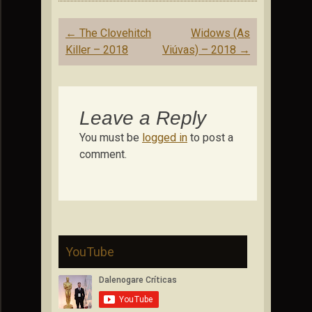
Post
←
The Clovehitch
Widows (As
navigation
Killer – 2018
Viúvas) – 2018
→
Leave a Reply
You must be
logged in
to post a
comment.
YouTube