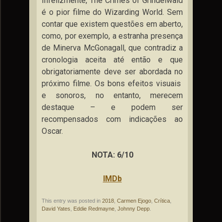
Infelizmente, The Crimes of Grindelwald
é o pior filme do Wizarding World. Sem
contar que existem questões em aberto,
como, por exemplo, a estranha presença
de Minerva McGonagall, que contradiz a
cronologia aceita até então e que
obrigatoriamente deve ser abordada no
próximo filme. Os bons efeitos visuais
e sonoros, no entanto, merecem
destaque – e podem ser
recompensados com indicações ao
Oscar.
NOTA: 6/10
IMDb
This entry was posted in
2018
,
Carmen Ejogo
,
Crítica
,
David Yates
,
Eddie Redmayne
,
Johnny Depp
.