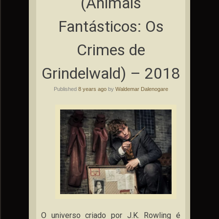
(Animais
Fantásticos: Os
Crimes de
Grindelwald) – 2018
Published
8 years ago
by
Waldemar Dalenogare
O universo criado por J.K. Rowling é