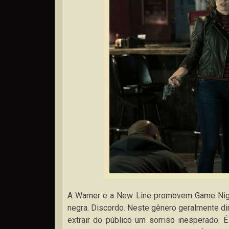
A Warner e a New Line promovem Game Night
negra. Discordo. Neste gênero geralmente di
extrair do público um sorriso inesperado. 