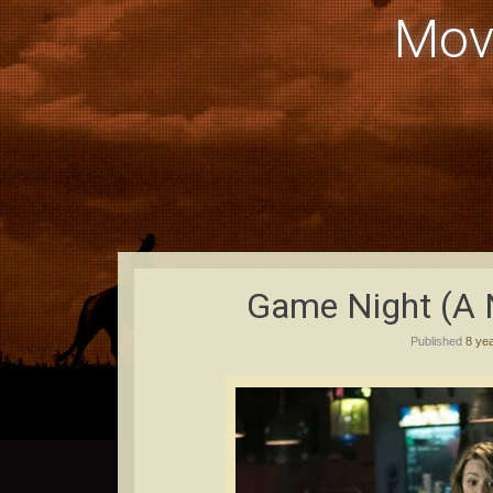
Mov
Game Night (A 
Published
8 ye