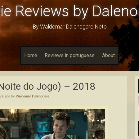
ie Reviews by Daleno
By Waldemar Dalenogare Neto
Home
Reviews in portuguese
About
Noite do Jogo) – 2018
ars ago
by
Waldemar Dalenogare