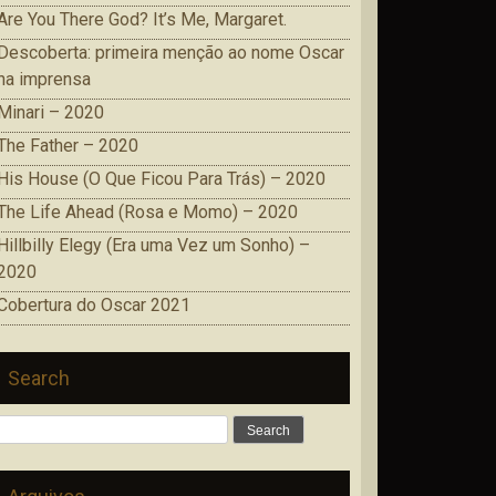
Are You There God? It’s Me, Margaret.
Descoberta: primeira menção ao nome Oscar
na imprensa
Minari – 2020
The Father – 2020
His House (O Que Ficou Para Trás) – 2020
The Life Ahead (Rosa e Momo) – 2020
Hillbilly Elegy (Era uma Vez um Sonho) –
2020
Cobertura do Oscar 2021
Search
Search
for: