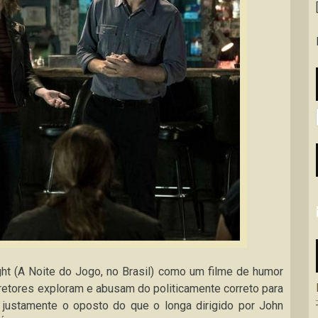
 (A Noite do Jogo, no Brasil) como um filme de humor
retores exploram e abusam do politicamente correto para
É justamente o oposto do que o longa dirigido por John