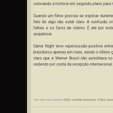
colocando a história em segundo plano para 
Quando um filme precisa se explicar durante
fato de algo não estar claro. A confusão c
falhas e os furos de roteiro. É até por e
sequência.
Game Night teve repercussão positiva entr
brasileiros apenas em maio, sendo o último g
claro que a Warner Brasil não acreditava n
cedendo por conta da recepção internacional.
This entry was posted in
2018
,
comédia americana
,
Crítica
,
Jaso