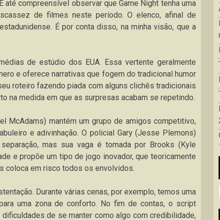
. É até compreensível observar que Game Night tenha uma
 escassez de filmes neste período. O elenco, afinal de
estadunidense. É por conta disso, na minha visão, que a
édias de estúdio dos EUA. Essa vertente geralmente
ero e oferece narrativas que fogem do tradicional humor
eu roteiro fazendo piada com alguns clichês tradicionais
 certo na medida em que as surpresas acabam se repetindo.
hel McAdams) mantém um grupo de amigos competitivo,
abuleiro e adivinhação. O policial Gary (Jesse Plemons)
 separação, mas sua vaga é tomada por Brooks (Kyle
dade e propõe um tipo de jogo inovador, que teoricamente
s coloca em risco todos os envolvidos.
stentação. Durante várias cenas, por exemplo, temos uma
 para uma zona de conforto. No fim de contas, o script
 dificuldades de se manter como algo com credibilidade,