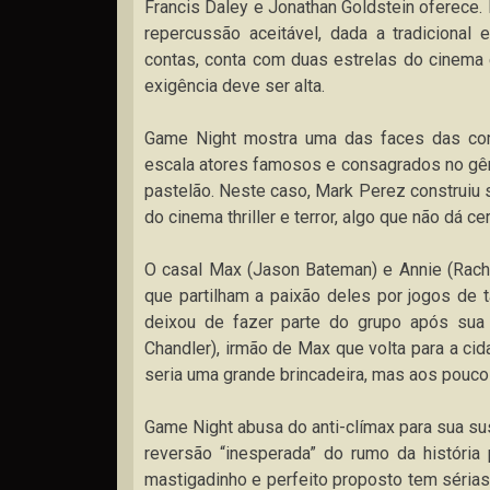
Francis Daley e Jonathan Goldstein oferece
repercussão aceitável, dada a tradicional
contas, conta com duas estrelas do cinema 
exigência deve ser alta.
Game Night mostra uma das faces das com
escala atores famosos e consagrados no gên
pastelão. Neste caso, Mark Perez construiu s
do cinema thriller e terror, algo que não dá
O casal Max (Jason Bateman) e Annie (Rac
que partilham a paixão deles por jogos de t
deixou de fazer parte do grupo após sua
Chandler), irmão de Max que volta para a ci
seria uma grande brincadeira, mas aos pouco
Game Night abusa do anti-clímax para sua su
reversão “inesperada” do rumo da história
mastigadinho e perfeito proposto tem sérias