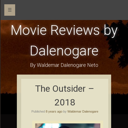
☰
Movie Reviews by
Dalenogare
By Waldemar Dalenogare Neto
The Outsider –
2018
Published
8 years ago
by
Waldemar Dalenogare