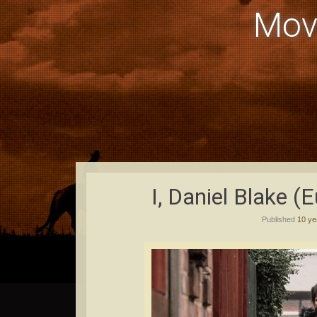
Mov
I, Daniel Blake (
Published
10 ye