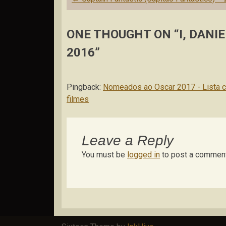
navigation
ONE THOUGHT ON “I, DANIE
2016”
Pingback:
Nomeados ao Oscar 2017 - Lista co
filmes
Leave a Reply
You must be
logged in
to post a comment