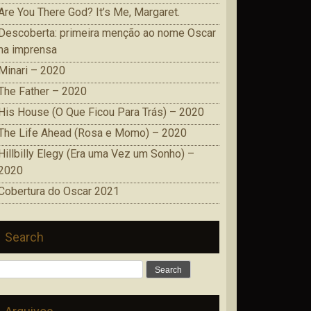
Are You There God? It’s Me, Margaret.
Descoberta: primeira menção ao nome Oscar
na imprensa
Minari – 2020
The Father – 2020
His House (O Que Ficou Para Trás) – 2020
The Life Ahead (Rosa e Momo) – 2020
Hillbilly Elegy (Era uma Vez um Sonho) –
2020
Cobertura do Oscar 2021
Search
Search
for: