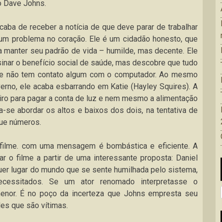
o Dave Johns.
acaba de receber a notícia de que deve parar de trabalhar
 um problema no coração. Ele é um cidadão honesto, que
a manter seu padrão de vida – humilde, mas decente. Ele
sinar o benefício social de saúde, mas descobre que tudo
ele não tem contato algum com o computador. Ao mesmo
erno, ele acaba esbarrando em Katie (Hayley Squires). A
iro para pagar a conta de luz e nem mesmo a alimentação
a-se abordar os altos e baixos dos dois, na tentativa de
que números.
filme. com uma mensagem é bombástica e eficiente. A
ar o filme a partir de uma interessante proposta: Daniel
uer lugar do mundo que se sente humilhada pelo sistema,
cessitados. Se um ator renomado interpretasse o
enor. É no poço da incerteza que Johns empresta seu
es que são vítimas.