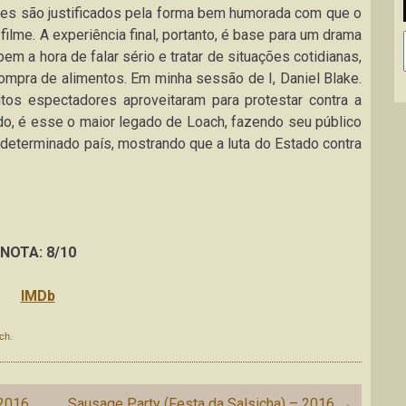
les são justificados pela forma bem humorada com que o
ilme. A experiência final, portanto, é base para um drama
m a hora de falar sério e tratar de situações cotidianas,
ompra de alimentos. Em minha sessão de I, Daniel Blake.
itos espectadores aproveitaram para protestar contra a
o, é esse o maior legado de Loach, fazendo seu público
 determinado país, mostrando que a luta do Estado contra
NOTA: 8/10
IMDb
ch
.
 2016
Sausage Party (Festa da Salsicha) – 2016
→