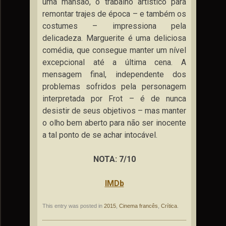
uma mansão, o trabalho artístico para
remontar trajes de época – e também os
costumes – impressiona pela
delicadeza. Marguerite é uma deliciosa
comédia, que consegue manter um nível
excepcional até a última cena. A
mensagem final, independente dos
problemas sofridos pela personagem
interpretada por Frot – é de nunca
desistir de seus objetivos – mas manter
o olho bem aberto para não ser inocente
a tal ponto de se achar intocável.
NOTA: 7/10
IMDb
This entry was posted in
2015
,
Cinema francês
,
Crítica
.