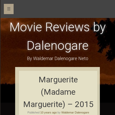
☰
Movie Reviews by
Dalenogare
By Waldemar Dalenogare Neto
Marguerite
(Madame
Marguerite) – 2015
Published
10 years ago
by
Waldemar Dalenogare