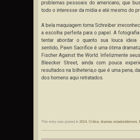
problemas pessoais do americano, que bu
todo o interesse da mídia e até mesmo do pr
A bela maquiagem torna Schreiber irreconhec
a escolha perfeita para o papel. A fotografi
tentar abordar o quanto sua louca ideia d
sentido, Pawn Sacrifice é uma ótima dramat
Fischer Against the World. Infelizmente seus
Bleecker Street, ainda com pouca exper
resultados na bilheteria,o que é uma pena, d
dos homens aqui retratados.
This entry was posted in
2014
,
Crítica
,
dramas estadunidenses
,