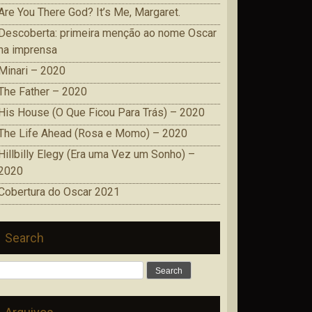
Are You There God? It’s Me, Margaret.
Descoberta: primeira menção ao nome Oscar
na imprensa
Minari – 2020
The Father – 2020
His House (O Que Ficou Para Trás) – 2020
The Life Ahead (Rosa e Momo) – 2020
Hillbilly Elegy (Era uma Vez um Sonho) –
2020
Cobertura do Oscar 2021
Search
Search
for: