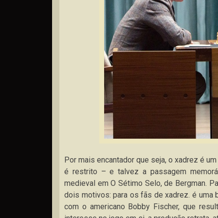
Por mais encantador que seja, o xadrez é um
é restrito – e talvez a passagem memoráv
medieval em O Sétimo Selo, de Bergman. Paw
dois motivos: para os fãs de xadrez. é uma
com o americano Bobby Fischer, que result