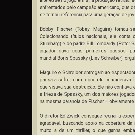
interesse no jogo em si, a produção retrata,
enfrentados pelo campeão americano, que d
se tornou referência para uma geração de jo
Bobby Fischer (Tobey Maguire) tornou-s
Colecionando títulos nacionais, ele conta
Stuhlbarg) e do padre Bill Lombardy (Peter 
jogador dava seus primeiros passos, pa
mundial Boris Spassky (Liev Schreiber), orgul
Maguire e Schreiber entregam ao espectador 
passa a sofrer com o que ele considerava ‘u
que visava sua destruição. Ele não confiav
a frieza de Spassky, um dos maiores jogador
na mesma paranoia de Fischer – obviamente u
O diretor Ed Zwick consegue recriar a expe
agradável, buscando apoio na cobertura da
muito a de um thriller, o que ganha embas