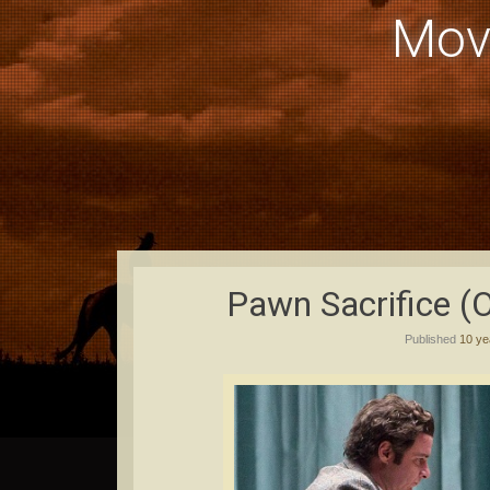
Mov
Pawn Sacrifice (
Published
10 ye