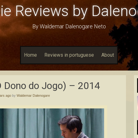
ie Reviews by Daleno
By Waldemar Dalenogare Neto
Home
Reviews in portuguese
About
O Dono do Jogo) – 2014
ars ago
by
Waldemar Dalenogare