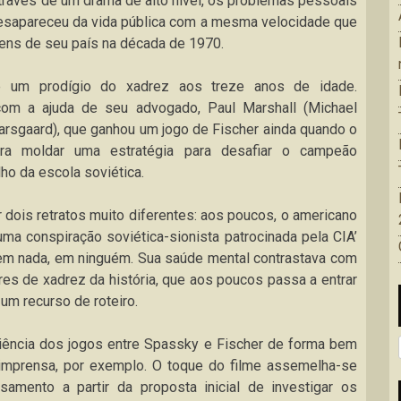
 através de um drama de alto nível, os problemas pessoais
esapareceu da vida pública com a mesma velocidade que
vens de seu país na década de 1970.
e um prodígio do xadrez aos treze anos de idade.
 com a ajuda de seu advogado, Paul Marshall (Michael
Sarsgaard), que ganhou um jogo de Fischer ainda quando o
ra moldar uma estratégia para desafiar o campeão
ho da escola soviética.
dois retratos muito diferentes: aos poucos, o americano
ma conspiração soviética-sionista patrocinada pela CIA’
a em nada, em ninguém. Sua saúde mental contrastava com
es de xadrez da história, que aos poucos passa a entrar
m recurso de roteiro.
riência dos jogos entre Spassky e Fischer de forma bem
 imprensa, por exemplo. O toque do filme assemelha-se
amento a partir da proposta inicial de investigar os