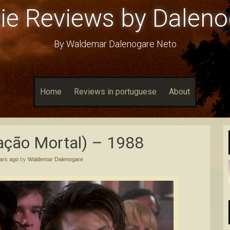
ie Reviews by Daleno
By Waldemar Dalenogare Neto
Home
Reviews in portuguese
About
ação Mortal) – 1988
ars ago
by
Waldemar Dalenogare