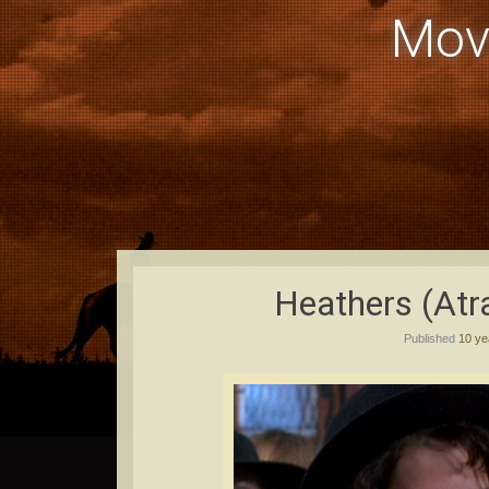
Mov
Heathers (Atr
Published
10 ye