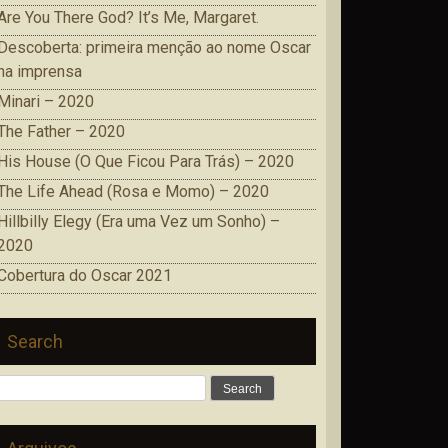
Are You There God? It’s Me, Margaret.
Descoberta: primeira menção ao nome Oscar
na imprensa
Minari – 2020
The Father – 2020
His House (O Que Ficou Para Trás) – 2020
The Life Ahead (Rosa e Momo) – 2020
Hillbilly Elegy (Era uma Vez um Sonho) –
2020
Cobertura do Oscar 2021
Search
Search
for: