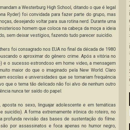
omandam a Westerburg High School, ditando o que é legal
ona Ryder) foi convidada para fazer parte do grupo, mas
oças, desejando voltar para sua rotina nerd. Durante uma
r), misterioso homem que coloca na cabeça da moça a ideia
o, sem deixar vestígios, fazendo tudo parecer suicídio.
athers foi consagrado nos EUA no final da década de 1980
buscando o aproximar do gênero crime. Após a vitória no
lme) e o sucesso estrondoso em home video, a mensagem
muito maior do que o imaginado pela New World. Claro
em escolas e universidades que se tornariam frequência
vo que o tema tão delicado não foi alvo de nenhum outro
ncia nunca ter saído do papel.
 aposta no sexo, linguajar adolescente e em temáticas
e suicídio). A forma extremamente irônica do roteiro, no
a profunda revisão das bases de sustentação do filme.
são por assassinatos e foca apenas no humor negro,