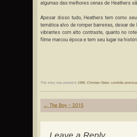
algumas das melhores cenas de Heathers sã
Apesar disso tudo, Heathers tem como seu 
temática alvo de romper barreiras, deixar de 
vibrantes com alto contraste, quanto no rote
filme marcou época e tem seu lugar na histó
This entry was posted in
1988
,
Christian Slater
,
comédia america
Post
←
The Boy – 2015
navigation
Leave a Reply