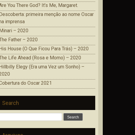
Are You There God? It’s Me, Margaret.
Descoberta: primeira menção ao nome Oscar
na imprensa
Minari – 2020
The Father – 2020
His House (O Que Ficou Para Trás) – 2020
The Life Ahead (Rosa e Momo) – 2020
Hillbilly Elegy (Era uma Vez um Sonho) –
2020
Cobertura do Oscar 2021
Search
Search
for: