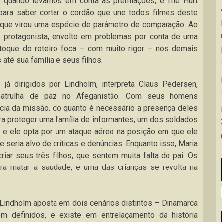
s quando levamos em conta as premiações, é The Hurt
e para saber cortar o cordão que une todos filmes deste
 que virou uma espécie de parâmetro de comparação. Ao
eu protagonista, envolto em problemas por conta de uma
o toque do roteiro foca – com muito rigor – nos demais
até sua família e seus filhos.
 já dirigidos por Lindholm, interpreta Claus Pedersen,
patrulha de paz no Afeganistão. Com seus homens
ncia da missão, do quanto é necessário a presença deles
ra proteger uma família de informantes, um dos soldados
bã e ele opta por um ataque aéreo na posição em que ele
 seria alvo de críticas e denúncias. Enquanto isso, Maria
riar seus três filhos, que sentem muita falta do pai. Os
ra matar a saudade, e uma das crianças se revolta na
Lindholm aposta em dois cenários distintos – Dinamarca
em definidos, e existe em entrelaçamento da história