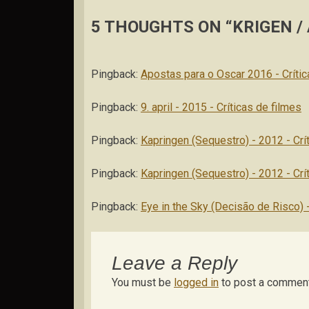
5 THOUGHTS ON “KRIGEN / 
Pingback:
Apostas para o Oscar 2016 - Crític
Pingback:
9. april - 2015 - Críticas de filmes
Pingback:
Kapringen (Sequestro) - 2012 - Crí
Pingback:
Kapringen (Sequestro) - 2012 - Crí
Pingback:
Eye in the Sky (Decisão de Risco) -
Leave a Reply
You must be
logged in
to post a comment