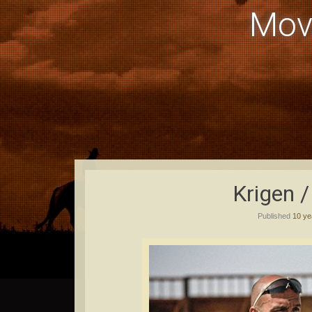
Mov
Krigen 
Published
10 ye