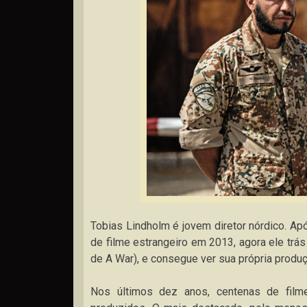
Tobias Lindholm é jovem diretor nórdico. Ap
de filme estrangeiro em 2013, agora ele trás
de A War), e consegue ver sua própria produ
Nos últimos dez anos, centenas de film