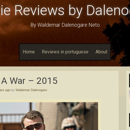
ie Reviews by Daleno
By Waldemar Dalenogare Neto
Home
Reviews in portuguese
About
/ A War – 2015
ars ago
by
Waldemar Dalenogare