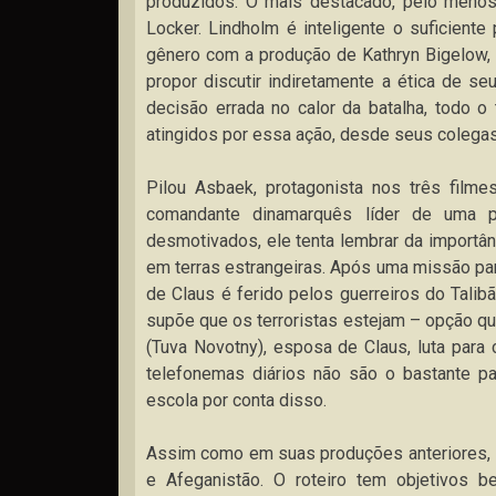
produzidos. O mais destacado, pelo meno
Locker. Lindholm é inteligente o suficient
gênero com a produção de Kathryn Bigelow,
propor discutir indiretamente a ética de s
decisão errada no calor da batalha, todo 
atingidos por essa ação, desde seus colegas 
Pilou Asbaek, protagonista nos três filmes
comandante dinamarquês líder de uma 
desmotivados, ele tenta lembrar da importâ
em terras estrangeiras. Após uma missão pa
de Claus é ferido pelos guerreiros do Tali
supõe que os terroristas estejam – opção que
(Tuva Novotny), esposa de Claus, luta para c
telefonemas diários não são o bastante pa
escola por conta disso.
Assim como em suas produções anteriores, 
e Afeganistão. O roteiro tem objetivos b