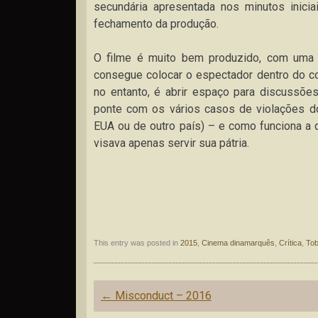
secundária apresentada nos minutos inici
fechamento da produção.
O filme é muito bem produzido, com uma 
consegue colocar o espectador dentro do con
no entanto, é abrir espaço para discussõe
ponte com os vários casos de violações do
EUA ou de outro país) – e como funciona a 
visava apenas servir sua pátria.
This entry was posted in
2015
,
Cinema dinamarquês
,
Crítica
,
Tob
Post
←
Misconduct – 2016
navigation