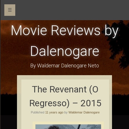
☰
Movie Reviews by
Dalenogare
By Waldemar Dalenogare Neto
The Revenant (O
Regresso) – 2015
Published
11 years ago
by
Waldemar Dalenogare