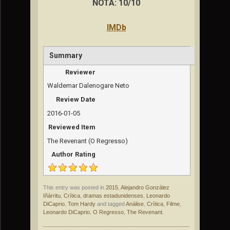
NOTA: 10/10
IMDb
Summary
Reviewer
Waldemar Dalenogare Neto
Review Date
2016-01-05
Reviewed Item
The Revenant (O Regresso)
Author Rating
This entry was posted in
2015
,
Alejandro González
Iñárritu
,
Crítica
,
dramas estadunidenses
,
Leonardo
DiCaprio
,
Tom Hardy
and tagged
Análise
,
Crítica
,
Filme
,
Leonardo DiCaprio
,
O Regresso
,
The Revenant
.