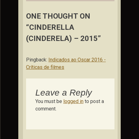
ONE THOUGHT ON
“CINDERELLA
(CINDERELA) – 2015”
Pingback:
Indicados ao Oscar 2016 -
Críticas de filmes
Leave a Reply
You must be
logged in
to post a
comment.