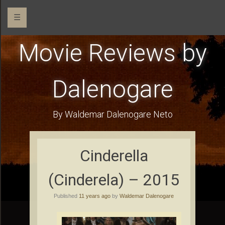
☰
Movie Reviews by
Dalenogare
By Waldemar Dalenogare Neto
Cinderella
(Cinderela) – 2015
Published
11 years ago
by
Waldemar Dalenogare