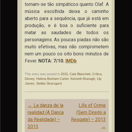
tornam-se tão simpáticos quanto Olaf. A
música escolhida deixa o caminho
aberto para a sequência, que já está em
produção, e é boa o suficiente para
matar as saudades de todos os
personagens. As poucas piadas não são
muito efetivas, mas não comprometem
nem um pouco os oito bons minutos de
Fever.
NOTA: 7/10.
IMDb
This entry was posted in
2015
,
Cate Blanchett
,
Crítica
,
Disney
,
Helena Bonham Carter
,
Kenneth Branagh
,
Lily
James
,
Stellan Skarsgard
.
Post
←
La danza de la
Life of Crime
navigation
realidad (A Dança
(Sem Direito a
da Realidade) –
Resgate) – 2013
2013
→