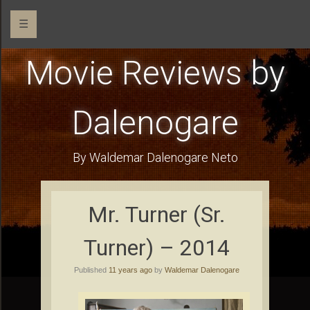
☰
Movie Reviews by
Dalenogare
By Waldemar Dalenogare Neto
Mr. Turner (Sr.
Turner) – 2014
Published
11 years ago
by
Waldemar Dalenogare