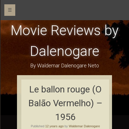
☰
Movie Reviews by
Dalenogare
By Waldemar Dalenogare Neto
Le ballon rouge (O
Balão Vermelho) –
1956
Published
12 years ago
by
Waldemar Dalenogare