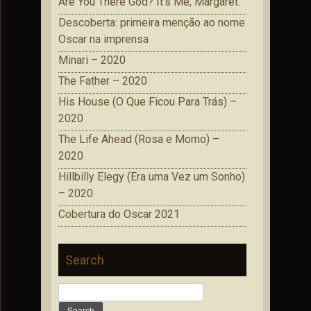
Are You There God? It’s Me, Margaret.
Descoberta: primeira menção ao nome
Oscar na imprensa
Minari – 2020
The Father – 2020
His House (O Que Ficou Para Trás) –
2020
The Life Ahead (Rosa e Momo) –
2020
Hillbilly Elegy (Era uma Vez um Sonho)
– 2020
Cobertura do Oscar 2021
Search
Search
for: