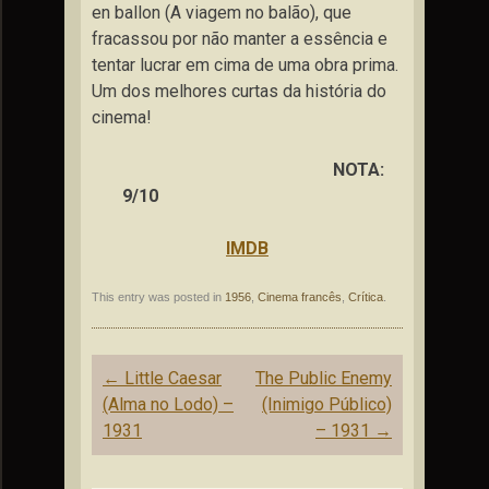
en ballon (A viagem no balão), que
fracassou por não manter a essência e
tentar lucrar em cima de uma obra prima.
Um dos melhores curtas da história do
cinema!
NOTA:
9/10
IMDB
This entry was posted in
1956
,
Cinema francês
,
Crítica
.
Post
←
Little Caesar
The Public Enemy
navigation
(Alma no Lodo) –
(Inimigo Público)
1931
– 1931
→