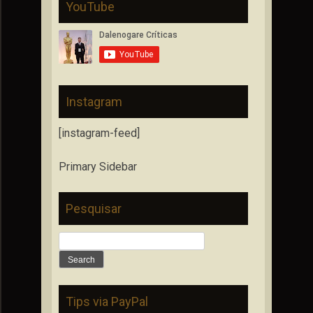
YouTube
Instagram
[instagram-feed]
Primary Sidebar
Pesquisar
Search
for:
Tips via PayPal