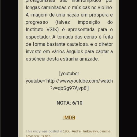
protagonistas são interrompidos por
longas caminhadas e músicas no violino.
A imagem de uma nação em próspera e
progresso (talvez imposição do
Instituto VGIK) é apresentada para o
espectador. A tomada das cenas é feita
de forma bastante cautelosa, e o diretor
investe em vários ângulos para captar a
essência desta estranha amizade.
[youtuber
youtube=’http://www.youtube.com/watch
?v=qbSg97Ajvp8′]
NOTA: 6/10
IMDB
This entry was posted in
1960
,
Andrei Tarkovsky
,
cinema
soviético
,
Crítica
.