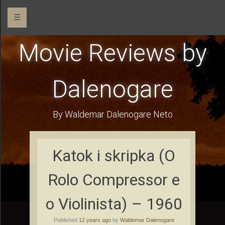
☰
Movie Reviews by
Dalenogare
By Waldemar Dalenogare Neto
Katok i skripka (O
Rolo Compressor e
o Violinista) – 1960
Published
12 years ago
by
Waldemar Dalenogare