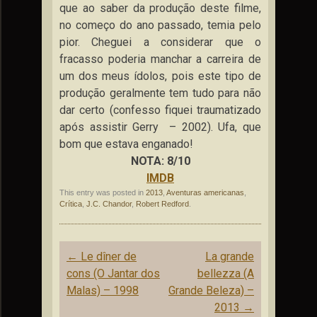
que ao saber da produção deste filme,
no começo do ano passado, temia pelo
pior. Cheguei a considerar que o
fracasso poderia manchar a carreira de
um dos meus ídolos, pois este tipo de
produção geralmente tem tudo para não
dar certo (confesso fiquei traumatizado
após assistir Gerry – 2002). Ufa, que
bom que estava enganado!
NOTA: 8/10
IMDB
This entry was posted in
2013
,
Aventuras americanas
,
Crítica
,
J.C. Chandor
,
Robert Redford
.
Post
←
Le dîner de
La grande
navigation
cons (O Jantar dos
bellezza (A
Malas) – 1998
Grande Beleza) –
2013
→