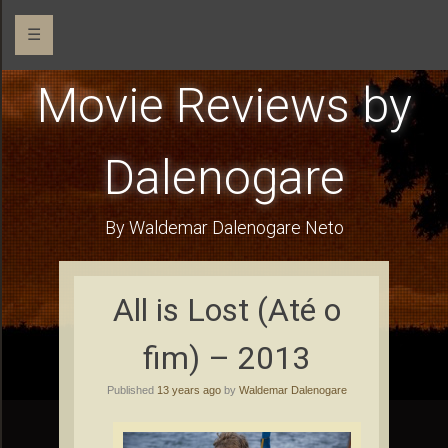
☰
Movie Reviews by
Dalenogare
By Waldemar Dalenogare Neto
All is Lost (Até o
fim) – 2013
Published
13 years ago
by
Waldemar Dalenogare